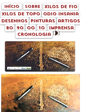
início
sobre
xilos de fio
xilos de topo
odio insania
desenhos
pinturas
artigos
80
90
00
10
imprensa
cronologia