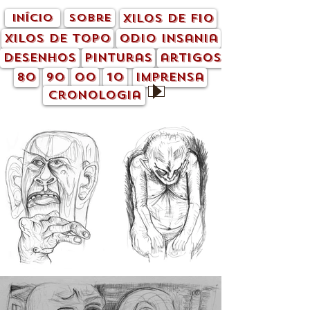
início
sobre
xilos de fio
xilos de topo
odio insania
desenhos
pinturas
artigos
80
90
00
10
imprensa
cronologia