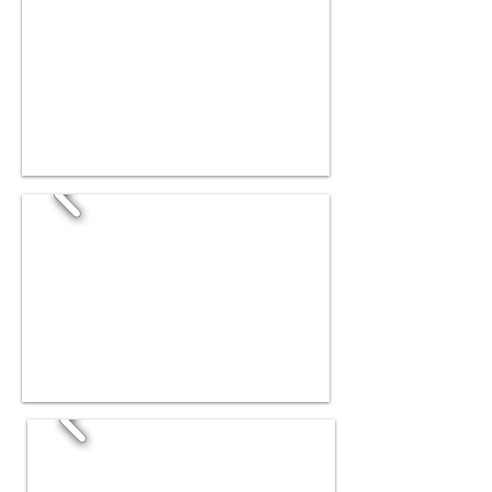
I'm a title. Click here to edit
me