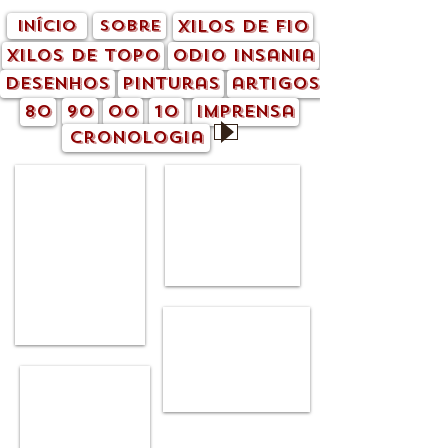
início
sobre
xilos de fio
xilos de topo
odio insania
desenhos
pinturas
artigos
80
90
00
10
imprensa
cronologia
I'm a title. Click here to edit
me